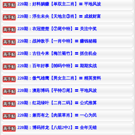
220期：好料躺赚【单双主二肖】〓 平地风波
高手贴
220期：浮生未央【天地主③肖】〓 成就财富
高手贴
220期：衣冠楚楚【⑦尾中特】〓 关注中奖
高手贴
220期：战神敌手【一肖中特】〓 赚钱秘籍
高手贴
220期：古往今来【梅兰菊竹】〓 抓住机会
高手贴
220期：百年好事【⒃码中特】〓 期期实战
高手贴
220期：傲气雄鹰【男女主二肖】〓 精英资料
高手贴
220期：澳彩博码【平特①尾】〓 平地风波
高手贴
220期：红花绿叶【二肖二码】〓 公式推算
高手贴
220期：兼而有之【肉菜草肖】〓 一心为民
高手贴
220期：博码祥龙【八组2中2】〓 全年无错
高手贴