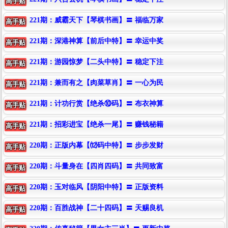
高手贴
221期：威霸天下【琴棋书画】〓 福临万家
高手贴
221期：深港神算【前后中特】〓 幸运中奖
高手贴
221期：游园惊梦【二头中特】〓 稳定下注
高手贴
221期：兼而有之【肉菜草肖】〓 一心为民
高手贴
221期：计功行赏【绝杀⑩码】〓 布衣神算
高手贴
221期：招彩进宝【绝杀一尾】〓 赚钱秘籍
高手贴
220期：正版内幕【⑿码中特】〓 步步发财
高手贴
220期：斗量身在【四肖四码】〓 共同致富
高手贴
220期：玉对临风【阴阳中特】〓 正版资料
高手贴
220期：百胜战神【二十四码】〓 天赐良机
高手贴