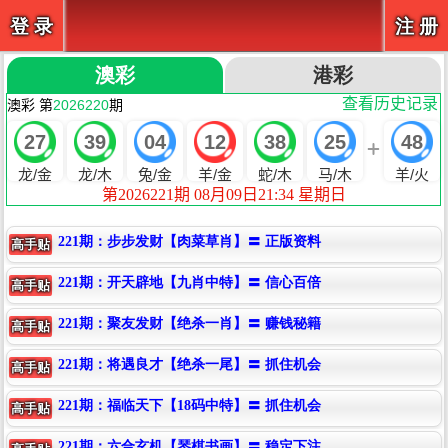
登 录
注 册
221期：步步发财【肉菜草肖】〓 正版资料
高手贴
221期：开天辟地【九肖中特】〓 信心百倍
高手贴
221期：聚友发财【绝杀一肖】〓 赚钱秘籍
高手贴
221期：将遇良才【绝杀一尾】〓 抓住机会
高手贴
221期：福临天下【18码中特】〓 抓住机会
高手贴
221期：六合玄机【琴棋书画】〓 稳定下注