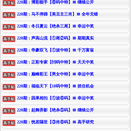
220期：博彩能手【⑧码中特】〓 继续公开
高手贴
220期：马不停蹄【美丑主三肖】〓 全年无错
高手贴
220期：冬日夏云【绝杀三尾】〓 幸运中奖
高手贴
220期：声高山流【①尾②码】〓 期期真实
高手贴
220期：帝豪双飞【①波中特】〓 千万富翁
高手贴
220期：正彩专家【⑾码中特】〓 天天中奖
高手贴
220期：巅峰彩王【男女中特】〓 幸运中奖
高手贴
220期：福临天下【18码中特】〓 抓住机会
高手贴
220期：因果相扣【①波⑥码】〓 幸运中奖
高手贴
220期：起舞弄影【绝杀⑤码】〓 继续公开
高手贴
220期：恍若隔世【③肖⑥码】〓 高手研究
高手贴