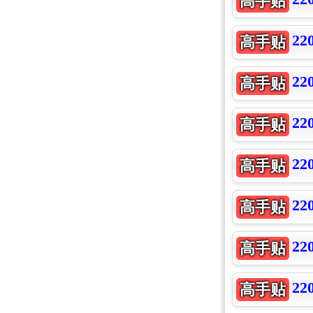
高手贴
2
高手贴
2
高手贴
2
高手贴
2
高手贴
2
高手贴
2
高手贴
2
高手贴