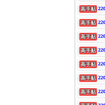
2
高手贴
2
高手贴
2
高手贴
2
高手贴
2
高手贴
2
高手贴
2
高手贴