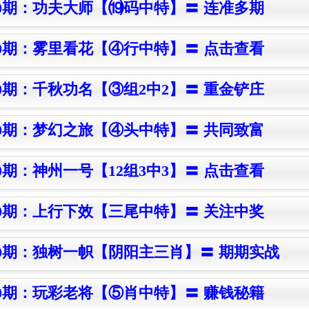
20期：功夫大师【⒆码中特】〓 连准多期
20期：雾里看花【④行中特】〓 点击查看
20期：千秋功名【③组2中2】〓 重金铲庄
20期：梦幻之旅【④头中特】〓 共同致富
20期：神州一号【12组3中3】〓 点击查看
20期：上行下效【三尾中特】〓 关注中奖
20期：独树一帜【阴阳主三肖】〓 期期实战
20期：玩彩老将【⑤肖中特】〓 赚钱秘籍