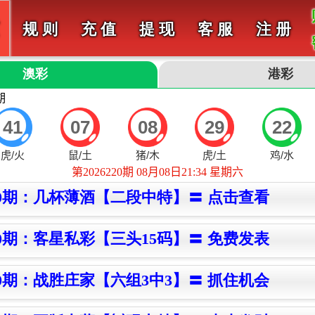
规 则
充 值
提 现
客 服
注 册
20期：几杯薄酒【二段中特】〓 点击查看
20期：客星私彩【三头15码】〓 免费发表
20期：战胜庄家【六组3中3】〓 抓住机会