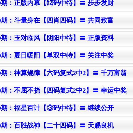
20期：正版内幕【⑿码中特】〓 步步发财
20期：斗量身在【四肖四码】〓 共同致富
20期：玉对临风【阴阳中特】〓 正版资料
20期：夏日暖阳【单双中特】〓 关注中奖
20期：神算规律【六码复式2中2】〓 千万富翁
20期：不屈不挠【四码复式2中2】〓 幸运中奖
20期：福星百计【③码中特】〓 继续公开
20期：百胜战神【二十四码】〓 天赐良机