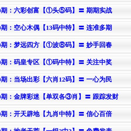
20期：六彩创富【①头⑤码】〓 期期实战
20期：空心木偶【13码中特】〓 连准多期
20期：梦远四方【①波⑧码】〓 妙手回春
20期：码皇专区【①码中特】〓 关注中奖
20期：当场出彩【六肖12码】〓 一心为民
20期：金牌彩迷【单双各③肖】〓 跟踪发财
20期：开天辟地【九肖中特】〓 信心百倍