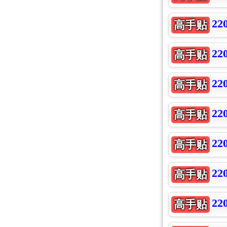
2
高手贴
2
高手贴
2
高手贴
2
高手贴
2
高手贴
2
高手贴
2
高手贴