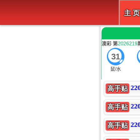
主 页
2
高手贴
2
高手贴
2
高手贴