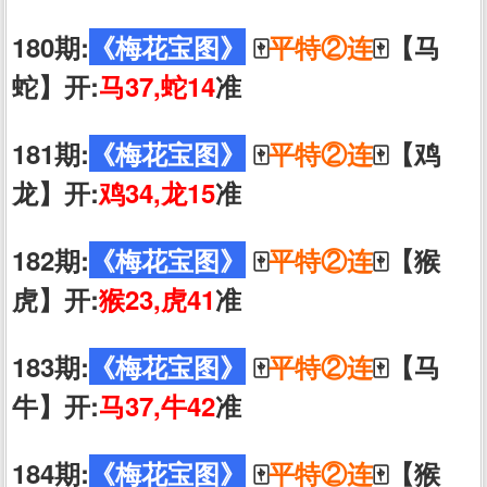
180期:
《梅花宝图》
🀄
平特②连
🀄【马
蛇】开:
马37,蛇14
准
181期:
《梅花宝图》
🀄
平特②连
🀄【鸡
龙】开:
鸡34,龙15
准
182期:
《梅花宝图》
🀄
平特②连
🀄【猴
虎】开:
猴23,虎41
准
183期:
《梅花宝图》
🀄
平特②连
🀄【马
牛】开:
马37,牛42
准
184期:
《梅花宝图》
🀄
平特②连
🀄【猴