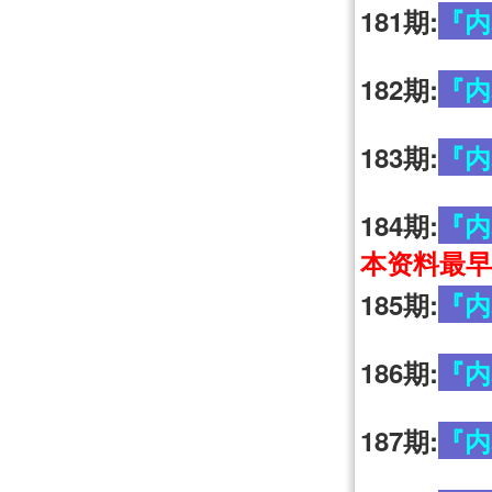
181期:
『内
182期:
『内
183期:
『内
184期:
『内
本资料最早
185期:
『内
186期:
『内
187期:
『内