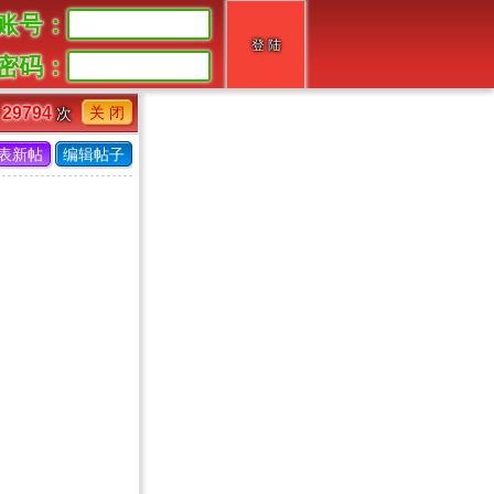
账号：
密码：
关 闭
29794
读
次
表新帖
编辑帖子