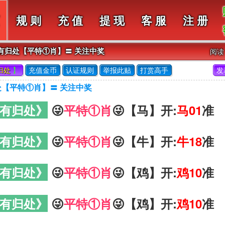
规 则
充 值
提 现
客 服
注 册
心有归处【平特①肖】〓 关注中奖
阅
归处
】
充值金币
认证规则
举报此贴
打赏高手
发
处【平特①肖】〓 关注中奖
有归处》
😜
平特①肖
😜【马】开:
马01
准
有归处》
😜
平特①肖
😜【牛】开:
牛18
准
有归处》
😜
平特①肖
😜【鸡】开:
鸡10
准
有归处》
😜
平特①肖
😜【鸡】开:
鸡10
准