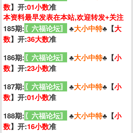
数
】开:
01小数
准
本资料最早发表在本站,欢迎转发+关注
185期:
〖六福论坛〗
♣️
大小中特
♣️【
大
数
】开:
36大数
准
186期:
〖六福论坛〗
♣️
大小中特
♣️【
小
数
】开:
23小数
准
187期:
〖六福论坛〗
♣️
大小中特
♣️【
小
数
】开:
01小数
准
188期:
〖六福论坛〗
♣️
大小中特
♣️【
小
数
】开:
16小数
准