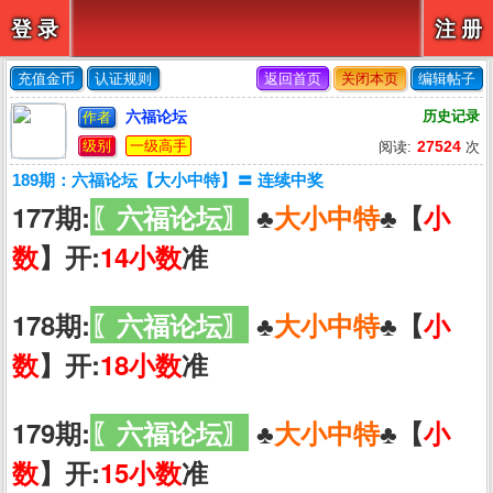
登 录
注 册
充值金币
认证规则
返回首页
关闭本页
编辑帖子
六福论坛
历史记录
作者
级别
一级高手
27524
阅读:
次
189期：六福论坛【大小中特】〓 连续中奖
177期:
〖六福论坛〗
♣️
大小中特
♣️【
小
数
】开:
14小数
准
178期:
〖六福论坛〗
♣️
大小中特
♣️【
小
数
】开:
18小数
准
179期:
〖六福论坛〗
♣️
大小中特
♣️【
小
数
】开:
15小数
准