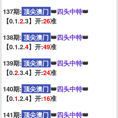
137期:
顶尖澳门
👑
四头中特
👑
【0.1.
2
.3】开:
26
准
138期:
顶尖澳门
👑
四头中特
👑
【0.1.2.
4
】开:
49
准
139期:
顶尖澳门
👑
四头中特
👑
【0.
2
.3.4】开:
24
准
140期:
顶尖澳门
👑
四头中特
👑
【0.
1
.2.4】开:
16
准
141期:
顶尖澳门
👑
四头中特
👑