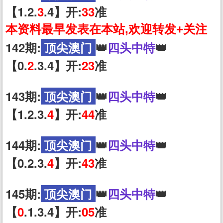
【1.2.
3
.4】开:
33
准
本资料最早发表在本站,欢迎转发+关注
142期:
顶尖澳门
👑
四头中特
👑
【0.
2
.3.4】开:
23
准
143期:
顶尖澳门
👑
四头中特
👑
【1.2.3.
4
】开:
44
准
144期:
顶尖澳门
👑
四头中特
👑
【0.2.3.
4
】开:
43
准
145期:
顶尖澳门
👑
四头中特
👑
【
0
.1.3.4】开:
05
准