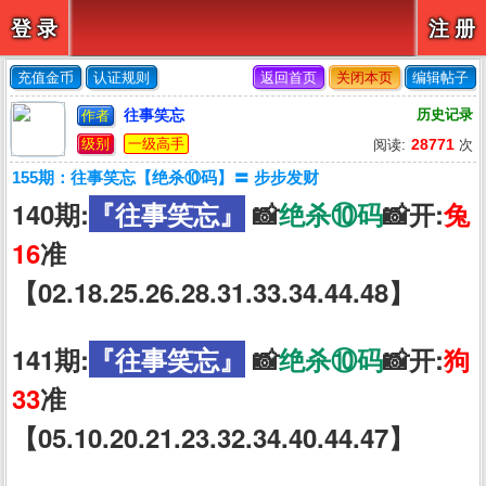
登 录
注 册
充值金币
认证规则
返回首页
关闭本页
编辑帖子
往事笑忘
历史记录
作者
级别
一级高手
28771
阅读:
次
155期：往事笑忘【绝杀⑩码】〓 步步发财
140期:
『往事笑忘』
📸
绝杀⑩码
📸开:
兔
16
准
【02.18.25.26.28.31.33.34.44.48】
141期:
『往事笑忘』
📸
绝杀⑩码
📸开:
狗
33
准
【05.10.20.21.23.32.34.40.44.47】