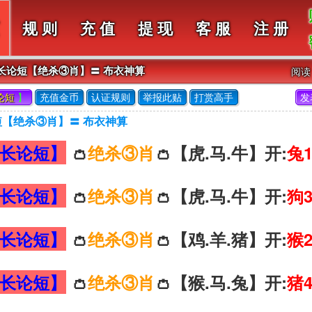
规 则
充 值
提 现
客 服
注 册
争长论短【绝杀③肖】〓 布衣神算
阅
论短
】
充值金币
认证规则
举报此贴
打赏高手
发
短【绝杀③肖】〓 布衣神算
长论短】
👛
绝杀③肖
👛【虎.马.牛】开:
兔1
长论短】
👛
绝杀③肖
👛【虎.马.牛】开:
狗3
长论短】
👛
绝杀③肖
👛【鸡.羊.猪】开:
猴2
长论短】
👛
绝杀③肖
👛【猴.马.兔】开:
猪4