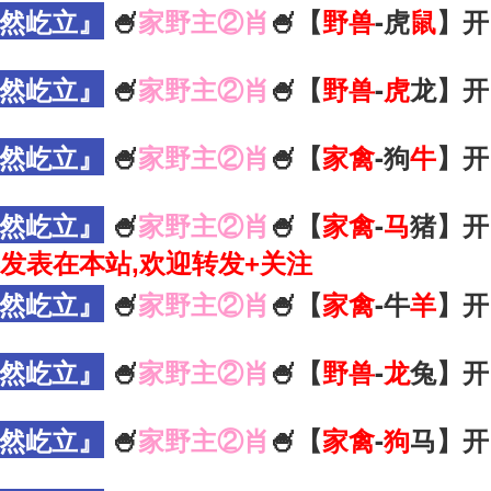
然屹立』
🍧
家野主②肖
🍧【
野兽
-虎
鼠
】开
然屹立』
🍧
家野主②肖
🍧【
野兽
-
虎
龙】开
然屹立』
🍧
家野主②肖
🍧【
家禽
-狗
牛
】开
然屹立』
🍧
家野主②肖
🍧【
家禽
-
马
猪】开
发表在本站,欢迎转发+关注
然屹立』
🍧
家野主②肖
🍧【
家禽
-牛
羊
】开
然屹立』
🍧
家野主②肖
🍧【
野兽
-
龙
兔】开
然屹立』
🍧
家野主②肖
🍧【
家禽
-
狗
马】开