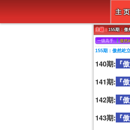
主 页
主题：
155期：
一级高手:
【
傲然
155期：傲然屹
140期:
『傲
141期:
『傲
142期:
『傲
143期:
『傲