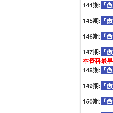
144期:
『傲
145期:
『傲
146期:
『傲
147期:
『傲
本资料最早
148期:
『傲
149期:
『傲
150期:
『傲