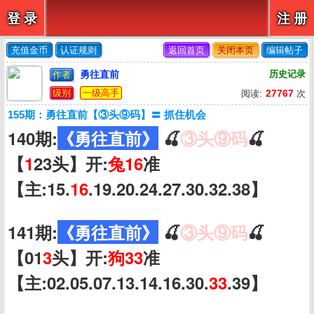
登 录
注 册
充值金币
认证规则
返回首页
关闭本页
编辑帖子
勇往直前
历史记录
作者
级别
一级高手
27767
阅读:
次
155期：勇往直前【③头⑨码】〓 抓住机会
140期:
《勇往直前》
🍒
③头⑨码
🍒
【
1
23头】开:
兔16
准
【主:15.
16
.19.20.24.27.30.32.38】
141期:
《勇往直前》
🍒
③头⑨码
🍒
【01
3
头】开:
狗33
准
【主:02.05.07.13.14.16.30.
33
.39】