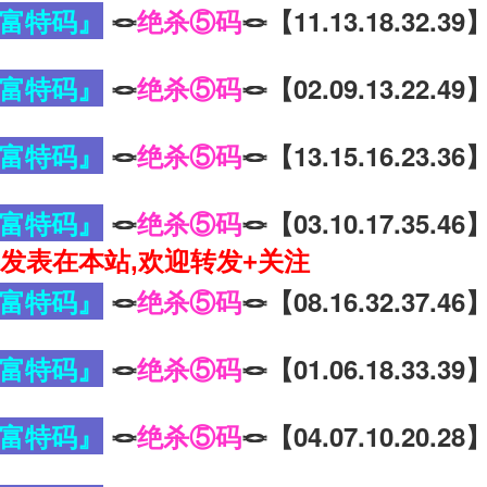
富特码』
🪢
绝杀⑤码
🪢【11.13.18.32.39
富特码』
🪢
绝杀⑤码
🪢【02.09.13.22.49
富特码』
🪢
绝杀⑤码
🪢【13.15.16.23.36
富特码』
🪢
绝杀⑤码
🪢【03.10.17.35.46
发表在本站,欢迎转发+关注
富特码』
🪢
绝杀⑤码
🪢【08.16.32.37.46
富特码』
🪢
绝杀⑤码
🪢【01.06.18.33.39
富特码』
🪢
绝杀⑤码
🪢【04.07.10.20.28