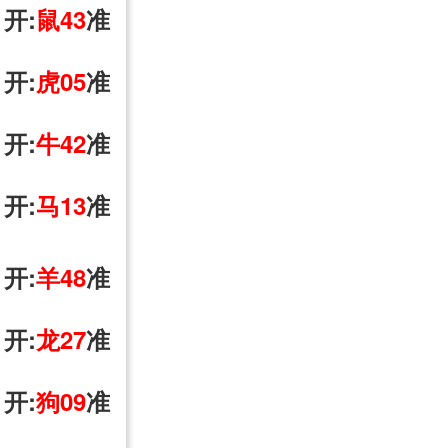
】开:
鼠43
准
】开:
虎05
准
】开:
牛42
准
】开:
马13
准
】开:
羊48
准
】开:
龙27
准
】开:
狗09
准