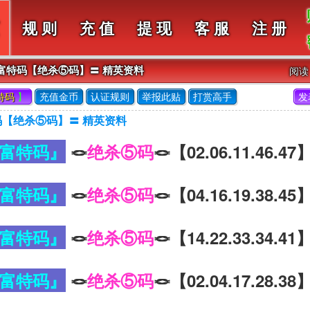
规 则
充 值
提 现
客 服
注 册
聚富特码【绝杀⑤码】〓 精英资料
阅
特码
】
充值金币
认证规则
举报此贴
打赏高手
发
码【绝杀⑤码】〓 精英资料
富特码』
🪢
绝杀⑤码
🪢【02.06.11.46.47
富特码』
🪢
绝杀⑤码
🪢【04.16.19.38.45
富特码』
🪢
绝杀⑤码
🪢【14.22.33.34.41
富特码』
🪢
绝杀⑤码
🪢【02.04.17.28.38