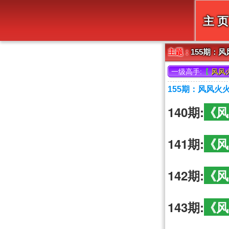
主 页
主题：
155期：
一级高手:
【
风风
155期：风风火
140期:
《风
141期:
《风
142期:
《风
143期:
《风