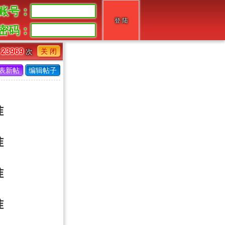
账号：
密码：
关 闭
23969
读
次
表新帖
编辑帖子
准
准
准
准