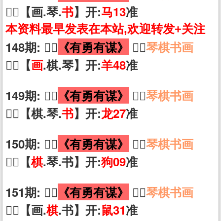
🚵‍♀️【画.琴.
书
】开:
马13
准
本资料最早发表在本站,欢迎转发+关注
148期: 🚵‍♀️
《有勇有谋》
🚵‍♀️
琴棋书画
🚵‍♀️【
画
.棋.琴】开:
羊48
准
149期: 🚵‍♀️
《有勇有谋》
🚵‍♀️
琴棋书画
🚵‍♀️【棋.琴.
书
】开:
龙27
准
150期: 🚵‍♀️
《有勇有谋》
🚵‍♀️
琴棋书画
🚵‍♀️【
棋
.琴.书】开:
狗09
准
151期: 🚵‍♀️
《有勇有谋》
🚵‍♀️
琴棋书画
🚵‍♀️【画.
棋
.书】开:
鼠31
准