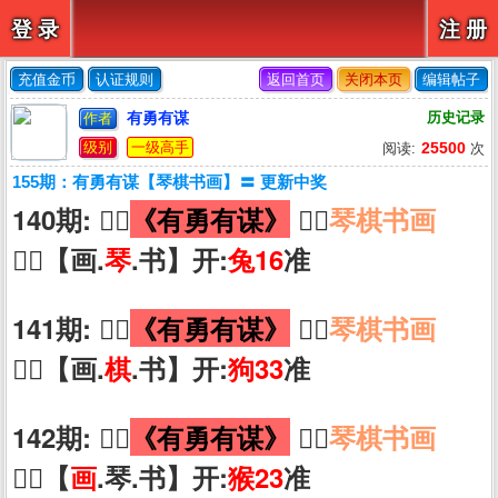
登 录
注 册
充值金币
认证规则
返回首页
关闭本页
编辑帖子
有勇有谋
历史记录
作者
级别
一级高手
25500
阅读:
次
155期：有勇有谋【琴棋书画】〓 更新中奖
140期: 🚵‍♀️
《有勇有谋》
🚵‍♀️
琴棋书画
🚵‍♀️【画.
琴
.书】开:
兔16
准
141期: 🚵‍♀️
《有勇有谋》
🚵‍♀️
琴棋书画
🚵‍♀️【画.
棋
.书】开:
狗33
准
142期: 🚵‍♀️
《有勇有谋》
🚵‍♀️
琴棋书画
🚵‍♀️【
画
.琴.书】开:
猴23
准