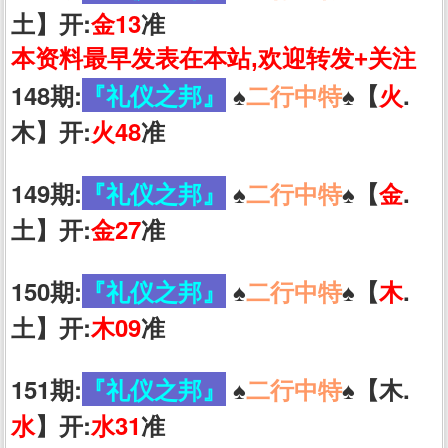
土】开:
金13
准
本资料最早发表在本站,欢迎转发+关注
148期:
『礼仪之邦』
♠️
二行中特
♠️【
火
.
木】开:
火48
准
149期:
『礼仪之邦』
♠️
二行中特
♠️【
金
.
土】开:
金27
准
150期:
『礼仪之邦』
♠️
二行中特
♠️【
木
.
土】开:
木09
准
151期:
『礼仪之邦』
♠️
二行中特
♠️【木.
水
】开:
水31
准