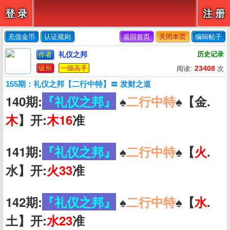
登 录
注 册
充值金币
认证规则
返回首页
关闭本页
编辑帖子
礼仪之邦
历史记录
作者
级别
一级高手
23408
阅读:
次
155期：礼仪之邦【二行中特】〓 发财之道
140期:
『礼仪之邦』
♠️
二行中特
♠️【金.
木
】开:
木16
准
141期:
『礼仪之邦』
♠️
二行中特
♠️【
火
.
水】开:
火33
准
142期:
『礼仪之邦』
♠️
二行中特
♠️【
水
.
土】开:
水23
准