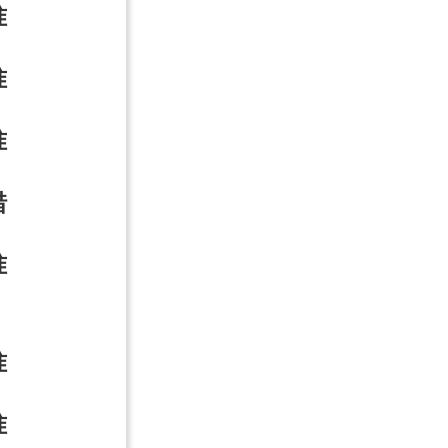
准
准
准
错
准
准
准