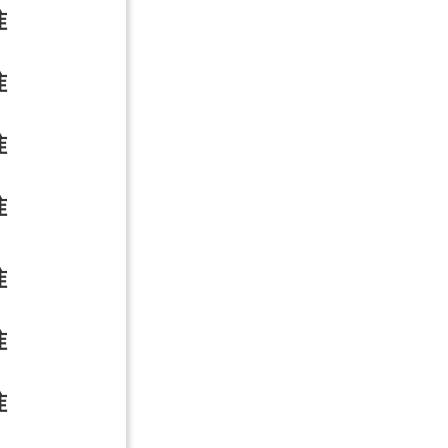
准
准
准
准
准
准
准