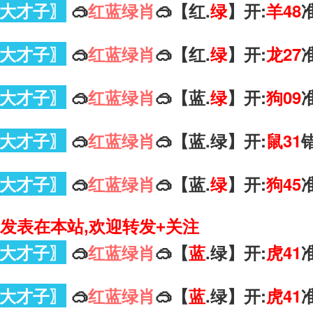
大才子〗
🥽
红蓝绿肖
🥽【红.
绿
】开:
羊48
大才子〗
🥽
红蓝绿肖
🥽【红.
绿
】开:
龙27
大才子〗
🥽
红蓝绿肖
🥽【蓝.
绿
】开:
狗09
大才子〗
🥽
红蓝绿肖
🥽【蓝.绿】开:
鼠31
大才子〗
🥽
红蓝绿肖
🥽【蓝.
绿
】开:
狗45
发表在本站,欢迎转发+关注
大才子〗
🥽
红蓝绿肖
🥽【
蓝
.绿】开:
虎41
大才子〗
🥽
红蓝绿肖
🥽【
蓝
.绿】开:
虎41