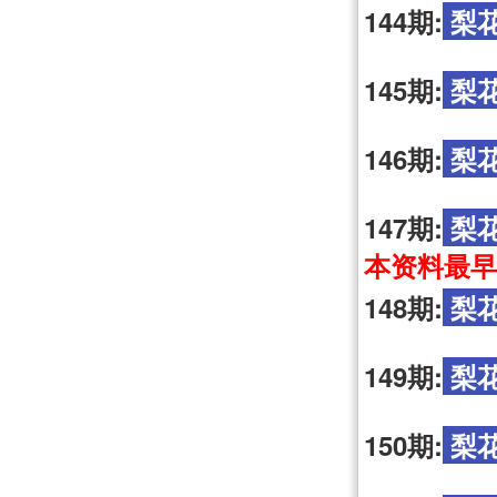
144期:
梨
145期:
梨
146期:
梨
147期:
梨
本资料最早
148期:
梨
149期:
梨
150期:
梨