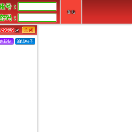
账号：
密码：
关 闭
29219
读
次
表新帖
编辑帖子