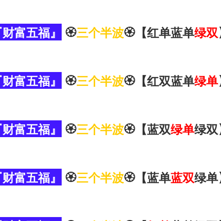
『财富五福』
🏵️
三个半波
🏵️【红单蓝单
绿双
『财富五福』
🏵️
三个半波
🏵️【红双蓝单
绿单
『财富五福』
🏵️
三个半波
🏵️【蓝双
绿单
绿双
『财富五福』
🏵️
三个半波
🏵️【蓝单
蓝双
绿单