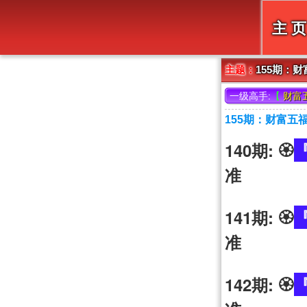
主 页
主题：
155期：
一级高手:
【
财富
155期：财富五
140期: 🏵️
准
141期: 🏵️
准
142期: 🏵️