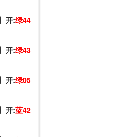
】开:
绿44
】开:
绿43
】开:
绿05
】开:
蓝42