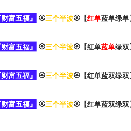
『财富五福』
🏵️
三个半波
🏵️【
红单
蓝单绿单
『财富五福』
🏵️
三个半波
🏵️【红单
蓝单
绿双
『财富五福』
🏵️
三个半波
🏵️【红单蓝双绿双
『财富五福』
🏵️
三个半波
🏵️【红单蓝双绿双