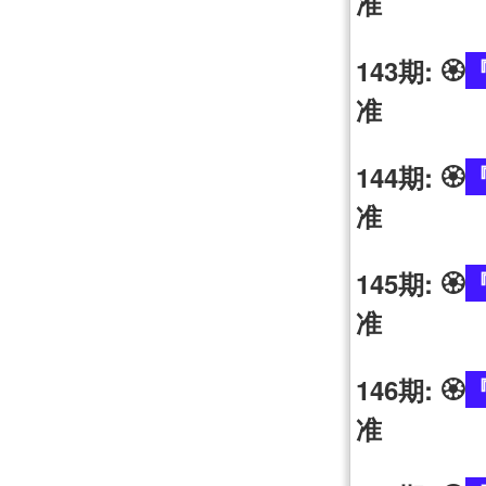
准
143期: 🏵️
准
144期: 🏵️
准
145期: 🏵️
准
146期: 🏵️
准