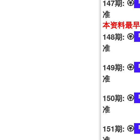
147期: 🏵️
准
本资料最早
148期: 🏵️
准
149期: 🏵️
准
150期: 🏵️
准
151期: 🏵️
准