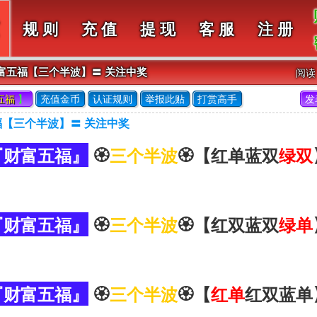
规 则
充 值
提 现
客 服
注 册
财富五福【三个半波】〓 关注中奖
阅
五福
】
充值金币
认证规则
举报此贴
打赏高手
发
福【三个半波】〓 关注中奖
『财富五福』
🏵️
三个半波
🏵️【红单蓝双
绿双
『财富五福』
🏵️
三个半波
🏵️【红双蓝双
绿单
『财富五福』
🏵️
三个半波
🏵️【
红单
红双蓝单