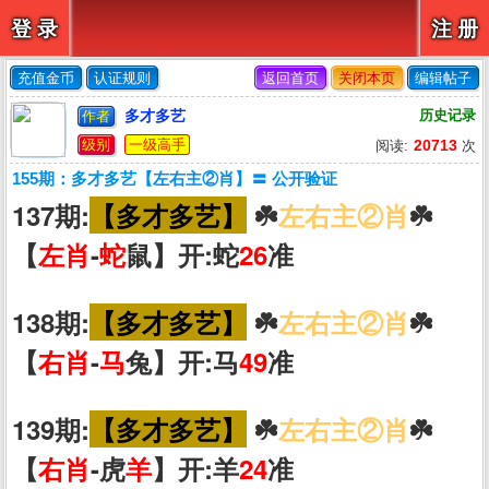
登 录
注 册
充值金币
认证规则
返回首页
关闭本页
编辑帖子
多才多艺
历史记录
作者
级别
一级高手
20713
阅读:
次
155期：多才多艺【左右主②肖】〓 公开验证
137期:
【多才多艺】
☘️
左右主②肖
☘️
【
左肖
-
蛇
鼠】开:蛇
26
准
138期:
【多才多艺】
☘️
左右主②肖
☘️
【
右肖
-
马
兔】开:马
49
准
139期:
【多才多艺】
☘️
左右主②肖
☘️
【
右肖
-虎
羊
】开:羊
24
准