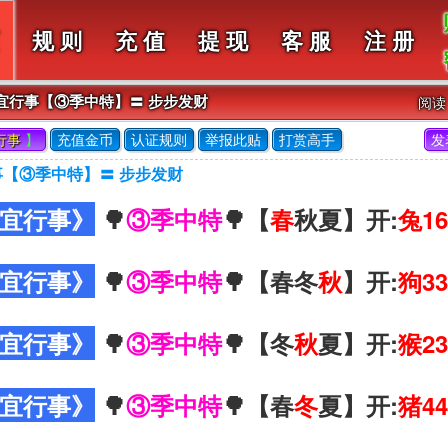
规 则
充 值
提 现
客 服
注 册
便宜行事【③季中特】〓 步步发财
阅
行事
】
充值金币
认证规则
举报此贴
打赏高手
发
事【③季中特】〓 步步发财
宜行事》
🌳
③季中特
🌳【
春
秋夏】开:
兔16
宜行事》
🌳
③季中特
🌳【春冬
秋
】开:
狗33
宜行事》
🌳
③季中特
🌳【冬
秋
夏】开:
猴23
宜行事》
🌳
③季中特
🌳【春
冬
夏】开:
猪44