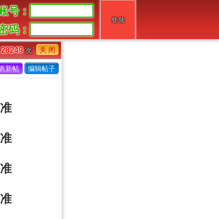
账号：
密码：
关 闭
28249
读
次
表新帖
编辑帖子
准
准
准
准