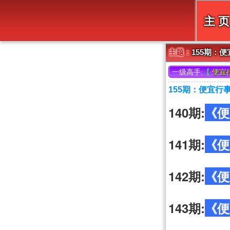
主 页
主题：
155期：
一级高手:
【
便宜
155期：便宜行
140期:
《便
141期:
《便
142期:
《便
143期:
《便